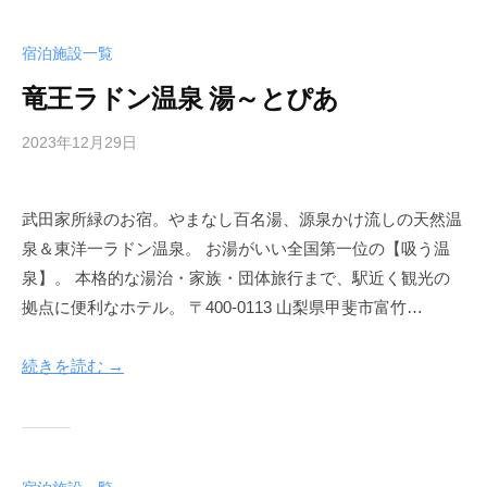
h
o
宿泊施設一覧
t
竜王ラドン温泉 湯～とぴあ
e
l
2023年12月29日
b
y
a
武田家所緑のお宿。やまなし百名湯、源泉かけ流しの天然温
d
泉＆東洋一ラドン温泉。 お湯がいい全国第一位の【吸う温
m
i
泉】。 本格的な湯治・家族・団体旅行まで、駅近く観光の
n
拠点に便利なホテル。 〒400-0113 山梨県甲斐市富竹…
-
k
続きを読む →
o
f
u
h
o