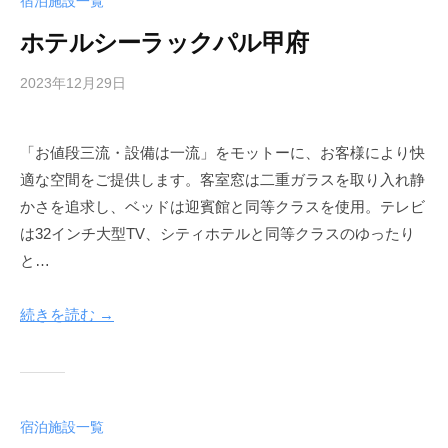
宿泊施設一覧
t
ホテルシーラックパル甲府
e
l
2023年12月29日
b
y
a
「お値段三流・設備は一流」をモットーに、お客様により快
d
適な空間をご提供します。客室窓は二重ガラスを取り入れ静
m
i
かさを追求し、ベッドは迎賓館と同等クラスを使用。テレビ
n
は32インチ大型TV、シティホテルと同等クラスのゆったり
-
と…
k
o
続きを読む →
f
u
h
o
t
宿泊施設一覧
e