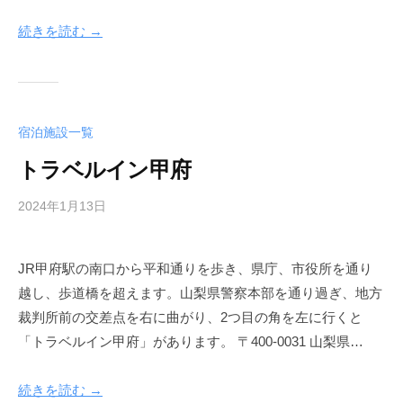
m
i
続きを読む →
n
-
k
o
宿泊施設一覧
f
u
トラベルイン甲府
h
o
2024年1月13日
b
t
y
e
a
l
JR甲府駅の南口から平和通りを歩き、県庁、市役所を通り
d
越し、歩道橋を超えます。山梨県警察本部を通り過ぎ、地方
m
i
裁判所前の交差点を右に曲がり、2つ目の角を左に行くと
n
「トラベルイン甲府」があります。 〒400-0031 山梨県…
-
k
続きを読む →
o