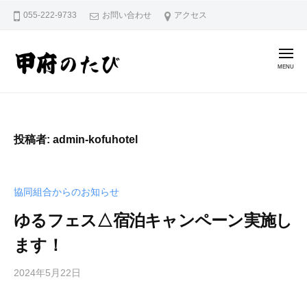
甲
コ
055-222-9733
お問い合わせ
アクセス
府
ン
の
テ
た
メ
ン
び
ニ
ュ
｜
ツ
ー
甲
甲
甲
へ
府
府
府
ス
の
の
ホ
キ
投稿者:
admin-kofuhotel
た
テ
た
ッ
び
ル
び
プ
｜
旅
｜
協同組合からのお知らせ
甲
館
甲
府
協
ゆるフェス△宿泊キャンペーン実施し
府
ホ
同
ます！
ホ
組
テ
合
テ
ル
2024年5月22日
b
旅
ル
y
館
旅
a