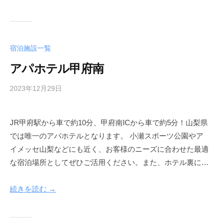
f
u
h
o
宿泊施設一覧
t
アパホテル甲府南
e
l
2023年12月29日
b
y
a
JR甲府駅から車で約10分、甲府南ICから車で約5分！山梨県
d
では唯一のアパホテルとなります。 小瀬スポーツ公園やア
m
i
イメッセ山梨などにも近く、お客様のニーズに合わせた最適
n
な宿泊場所としてぜひご活用ください。また、ホテル裏に…
-
k
続きを読む →
o
f
u