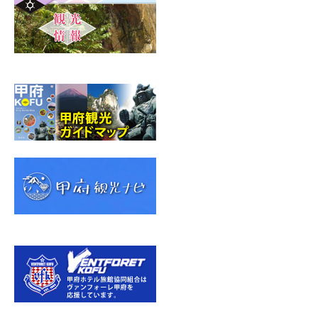
a
g
r
a
m