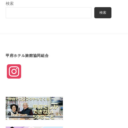
送
検索
り
検索
甲府ホテル旅館協同組合
I
n
s
t