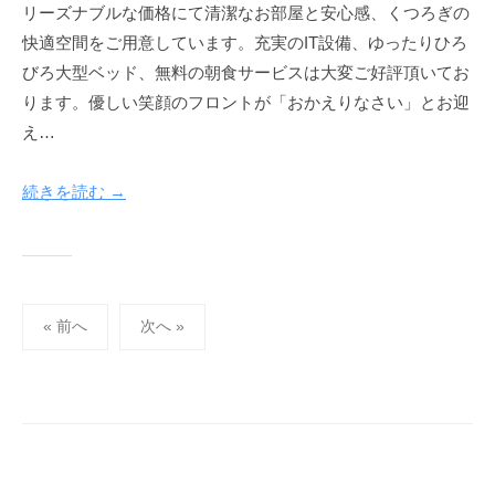
リーズナブルな価格にて清潔なお部屋と安心感、くつろぎの
d
快適空間をご用意しています。充実のIT設備、ゆったりひろ
m
i
びろ大型ベッド、無料の朝食サービスは大変ご好評頂いてお
n
ります。優しい笑顔のフロントが「おかえりなさい」とお迎
-
え…
k
o
続きを読む →
f
u
h
o
t
投
« 前へ
次へ »
e
稿
l
の
ペ
ー
ジ