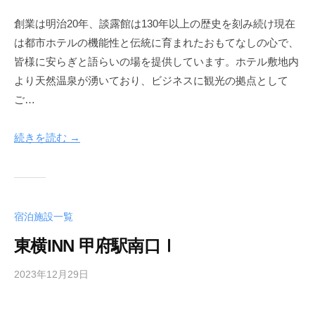
a
創業は明治20年、談露館は130年以上の歴史を刻み続け現在
d
は都市ホテルの機能性と伝統に育まれたおもてなしの心で、
m
i
皆様に安らぎと語らいの場を提供しています。ホテル敷地内
n
より天然温泉が湧いており、ビジネスに観光の拠点として
-
ご…
k
o
続きを読む →
f
u
h
o
t
宿泊施設一覧
e
東横INN 甲府駅南口Ⅰ
l
2023年12月29日
b
y
a