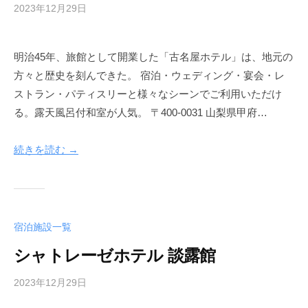
2023年12月29日
b
y
a
明治45年、旅館として開業した「古名屋ホテル」は、地元の
d
方々と歴史を刻んできた。 宿泊・ウェディング・宴会・レ
m
i
ストラン・パティスリーと様々なシーンでご利用いただけ
n
る。露天風呂付和室が人気。 〒400-0031 山梨県甲府…
-
k
続きを読む →
o
f
u
h
o
宿泊施設一覧
t
シャトレーゼホテル 談露館
e
l
2023年12月29日
b
y