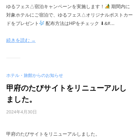
協
館
ゆるフェス△宿泊キャンペーンを実施します！
期間内に
d
同
対象ホテルにご宿泊で、ゆるフェス△オリジナルポストカー
m
協
組
i
ドをプレゼント
配布方法はHPをチェック ⬇&#…
同
合
n
組
-
続きを読む →
合
k
o
f
u
h
ホテル・旅館からのお知らせ
o
甲府のたびサイトをリニューアルし
t
e
ました。
l
2024年4月30日
b
y
a
甲府のたびサイトをリニューアルしました。
d