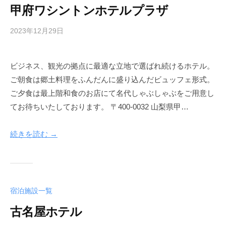
甲府ワシントンホテルプラザ
l
2023年12月29日
b
y
a
ビジネス、観光の拠点に最適な立地で選ばれ続けるホテル。
d
ご朝食は郷土料理をふんだんに盛り込んだビュッフェ形式。
m
i
ご夕食は最上階和食のお店にて名代しゃぶしゃぶをご用意し
n
てお待ちいたしております。 〒400-0032 山梨県甲…
-
k
続きを読む →
o
f
u
h
o
宿泊施設一覧
t
古名屋ホテル
e
l